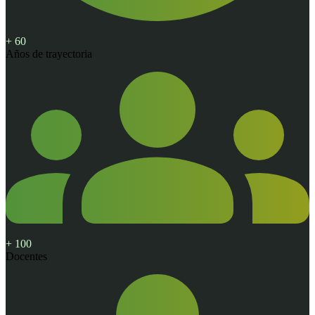
+
60
Años de
trayectoria
+
100
Docentes