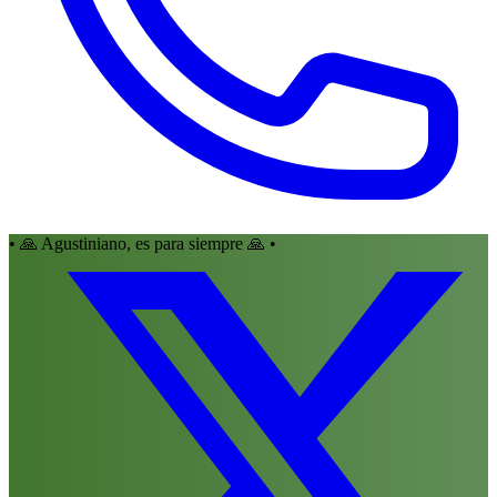
• 🙏 Agustiniano, es para siempre 🙏 •